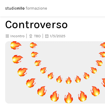
studio
nilo
formazione
Controverso
Incontro
TBD
1/5/2025