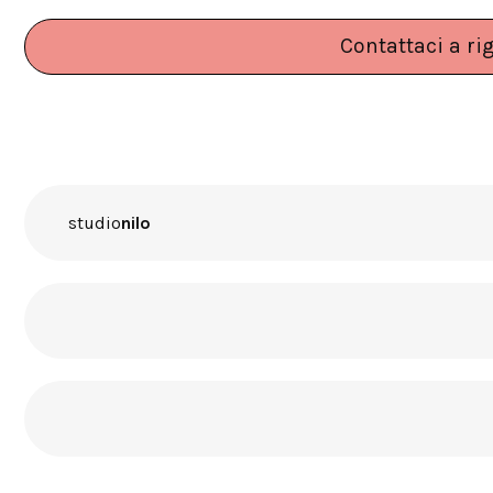
Contattaci a ri
studio
nilo