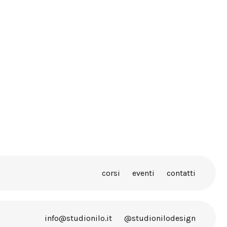
la tua attività, monitorando
co di alcuni mesi
corsi
eventi
contatti
info@studionilo.it
@studionilodesign