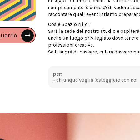
ci segue da tempo, chi ci ha supportato
semplicemente, è curiosə di vedere cosa
raccontare quali eventi stiamo preparando
Cos’è Spazio Nilo?
Sarà la sede del nostro studio e ospiter
guardo
anche un luogo privilegiato dove tenere i 
professioni creative.
Se ti andrà di passare, ci farà davvero pi
per:
- chiunque voglia festeggiare con noi