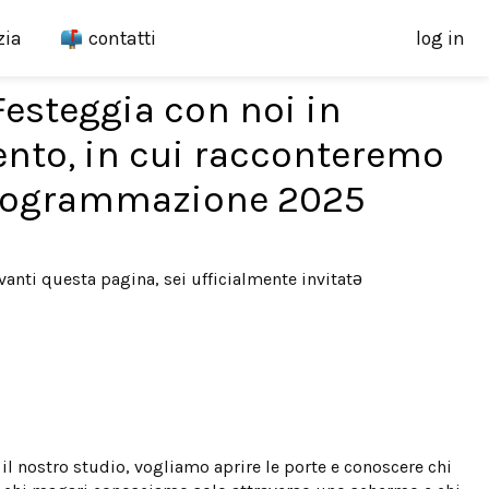
zia
contatti
log in
Festeggia con noi in
ento, in cui racconteremo
programmazione 2025
vanti questa pagina, sei ufficialmente invitatə
l nostro studio, vogliamo aprire le porte e conoscere chi