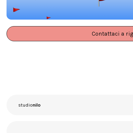
Contattaci a ri
studio
nilo