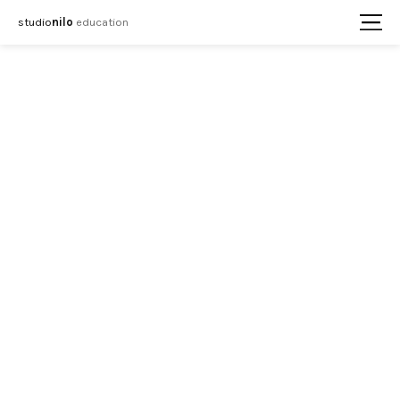
studio
nilo
education