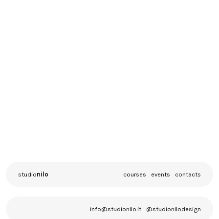
Come funziona:
Organizzeremo 10 videochiamate per aiutarti ad
individuare, affrontare e sanare i principali
problemi economici della tua attività,
monitorando il cambiamento nell’arco di alcuni
mesi
studio
nilo
courses
events
contacts
info@studionilo.it
@studionilodesign