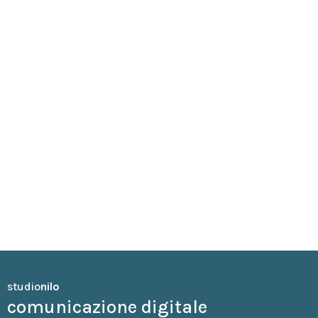
Web design · Content creation · Social Media Managing
Stefano Curto
studio
nilo
comunicazione digitale